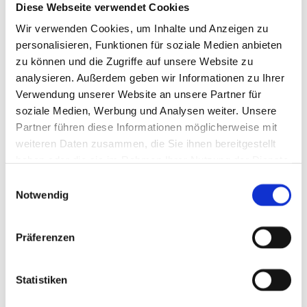
Diese Webseite verwendet Cookies
Wir verwenden Cookies, um Inhalte und Anzeigen zu
personalisieren, Funktionen für soziale Medien anbieten
zu können und die Zugriffe auf unsere Website zu
analysieren. Außerdem geben wir Informationen zu Ihrer
Verwendung unserer Website an unsere Partner für
UNSERE PRAXIS
soziale Medien, Werbung und Analysen weiter. Unsere
Partner führen diese Informationen möglicherweise mit
Erfahren Sie mehr über uns und unsere Praxis. Wir
weiteren Daten zusammen, die Sie ihnen bereitgestellt
sind seit mehr als 20 Jahren für Sie und Ihre
haben oder die sie im Rahmen Ihrer Nutzung der Dienste
tierischen Begleiter da!
gesammelt haben.
Einwilligungsauswahl
Notwendig
Präferenzen
Statistiken